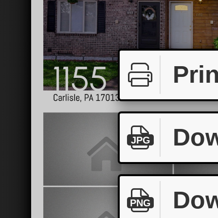
Prin
Dow
JPG
Dow
PNG