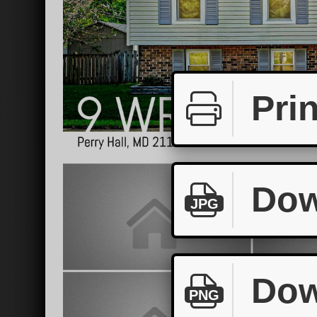
Prin
Dow
JPG
Dow
PNG