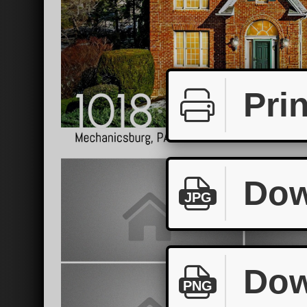
Prin
Dow
JPG
Dow
PNG