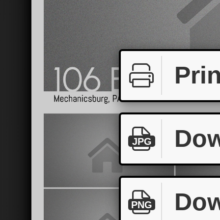
Prin
Dow
JPG
Dow
PNG